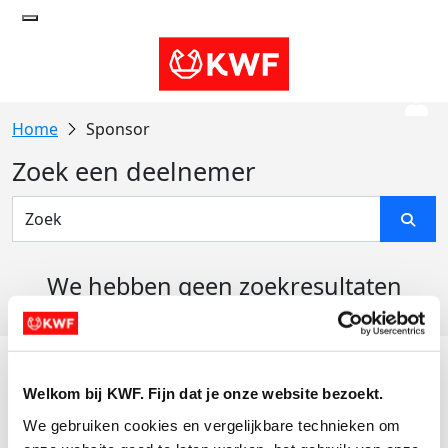
Sponsor
Zoek een deelnemer
We hebben geen zoekresultaten
gevonden
Acties
Welkom bij KWF. Fijn dat je onze website bezoekt.
Actiematerialen
We gebruiken cookies en vergelijkbare technieken om 
Evenementen