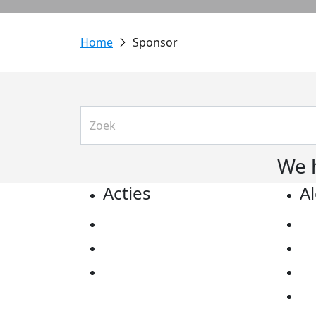
Sponsor
We 
Acties
A
Actiematerialen
Pr
Evenementen
Co
Kom in actie
Al
Ov