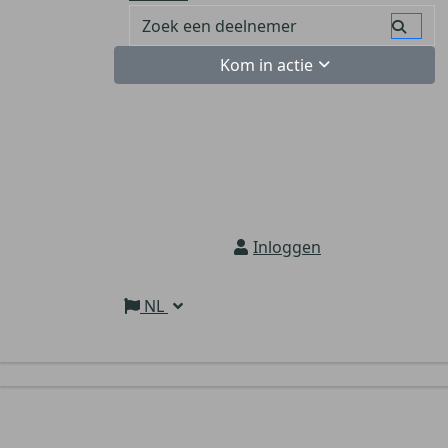
Kom in actie
Inloggen
NL