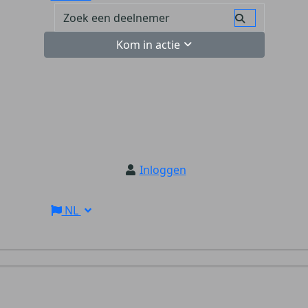
Kom in actie
Inloggen
NL