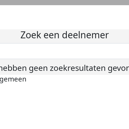
Zoek een deelnemer
hebben geen zoekresultaten gevo
lgemeen
ivacyverklaring
okie instellingen
gemene voorwaarden
er KWF Kankerbestrijding