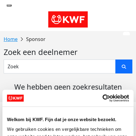
Sponsor
Zoek een deelnemer
We hebben geen zoekresultaten
gevonden
Acties
Welkom bij KWF. Fijn dat je onze website bezoekt.
Actiematerialen
We gebruiken cookies en vergelijkbare technieken om 
Evenementen