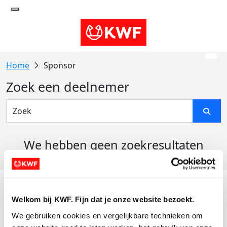
Sponsor
Zoek een deelnemer
We hebben geen zoekresultaten
gevonden
Acties
Welkom bij KWF. Fijn dat je onze website bezoekt.
Actiematerialen
We gebruiken cookies en vergelijkbare technieken om 
Evenementen