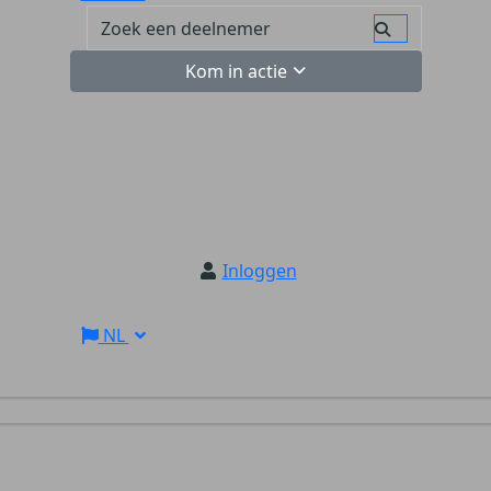
Kom in actie
Inloggen
NL