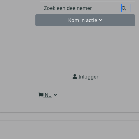
Kom in actie
Inloggen
NL