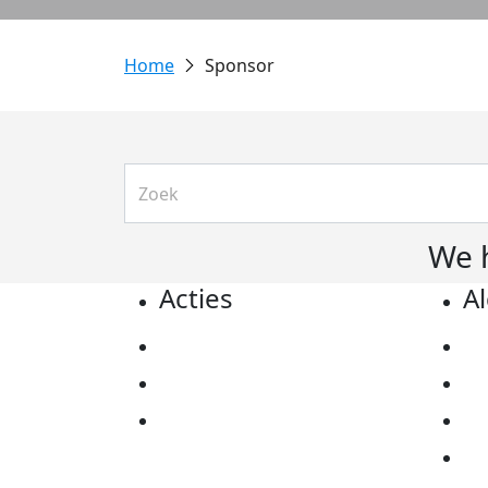
Sponsor
We 
Acties
A
Actiematerialen
Pr
Evenementen
Co
Kom in actie
Al
Ov