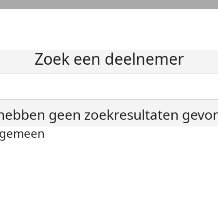
Zoek een deelnemer
hebben geen zoekresultaten gevo
lgemeen
ivacyverklaring
okie instellingen
gemene voorwaarden
er KWF Kankerbestrijding