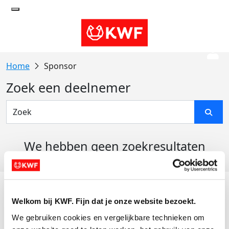
Sponsor
Zoek een deelnemer
We hebben geen zoekresultaten
gevonden
Acties
Welkom bij KWF. Fijn dat je onze website bezoekt.
Actiematerialen
We gebruiken cookies en vergelijkbare technieken om 
Evenementen