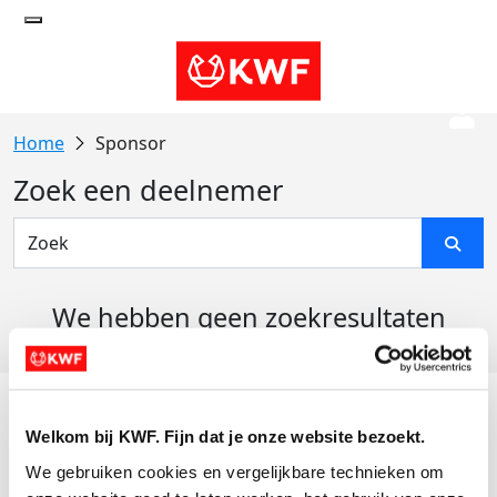
Sponsor
Zoek een deelnemer
We hebben geen zoekresultaten
gevonden
Acties
Welkom bij KWF. Fijn dat je onze website bezoekt.
Actiematerialen
We gebruiken cookies en vergelijkbare technieken om 
Evenementen