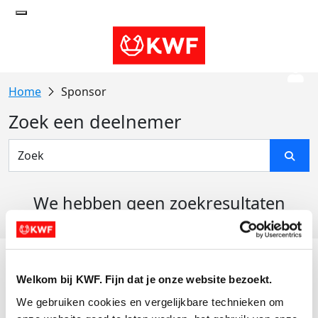
Sponsor
Zoek een deelnemer
We hebben geen zoekresultaten
gevonden
Acties
Welkom bij KWF. Fijn dat je onze website bezoekt.
Actiematerialen
We gebruiken cookies en vergelijkbare technieken om 
Evenementen