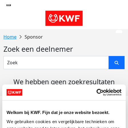
Sponsor
Zoek een deelnemer
We hebben geen zoekresultaten
gevonden
Acties
Welkom bij KWF. Fijn dat je onze website bezoekt.
Actiematerialen
We gebruiken cookies en vergelijkbare technieken om 
Evenementen