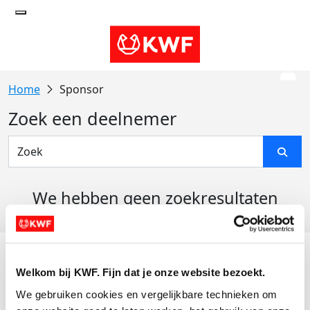
Sponsor
Zoek een deelnemer
We hebben geen zoekresultaten
gevonden
Acties
Welkom bij KWF. Fijn dat je onze website bezoekt.
Actiematerialen
We gebruiken cookies en vergelijkbare technieken om 
Evenementen