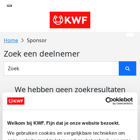
Sponsor
Zoek een deelnemer
We hebben geen zoekresultaten
gevonden
Acties
Welkom bij KWF. Fijn dat je onze website bezoekt.
Actiematerialen
We gebruiken cookies en vergelijkbare technieken om 
Evenementen