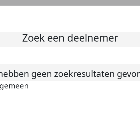
Zoek een deelnemer
hebben geen zoekresultaten gevo
lgemeen
ivacyverklaring
okie instellingen
gemene voorwaarden
er KWF Kankerbestrijding