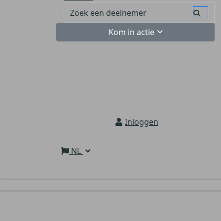
Kom in actie
Inloggen
NL