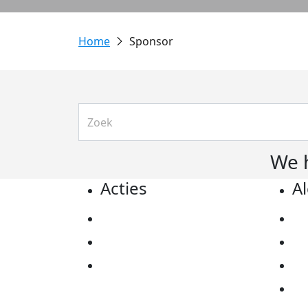
Sponsor
We 
Acties
A
Actiematerialen
Pr
Evenementen
Co
Kom in actie
Al
Ov