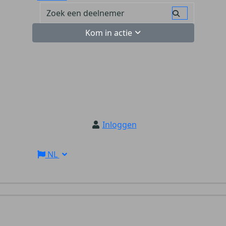
Kom in actie
Inloggen
NL