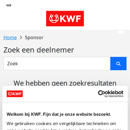
Sponsor
Zoek een deelnemer
We hebben geen zoekresultaten
gevonden
Acties
Welkom bij KWF. Fijn dat je onze website bezoekt.
Actiematerialen
We gebruiken cookies en vergelijkbare technieken om 
Evenementen