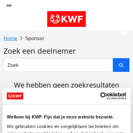
Sponsor
Zoek een deelnemer
We hebben geen zoekresultaten
gevonden
Acties
Welkom bij KWF. Fijn dat je onze website bezoekt.
Actiematerialen
We gebruiken cookies en vergelijkbare technieken om 
Evenementen