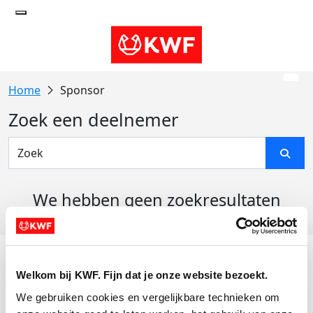
Sponsor
Zoek een deelnemer
We hebben geen zoekresultaten
gevonden
Acties
Welkom bij KWF. Fijn dat je onze website bezoekt.
Actiematerialen
We gebruiken cookies en vergelijkbare technieken om 
Evenementen