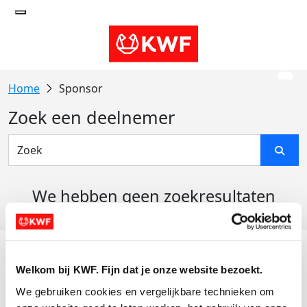
Sponsor
Zoek een deelnemer
We hebben geen zoekresultaten
gevonden
Acties
Welkom bij KWF. Fijn dat je onze website bezoekt.
Actiematerialen
We gebruiken cookies en vergelijkbare technieken om 
Evenementen