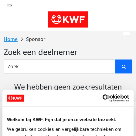
Sponsor
Zoek een deelnemer
We hebben geen zoekresultaten
gevonden
Acties
Welkom bij KWF. Fijn dat je onze website bezoekt.
Actiematerialen
We gebruiken cookies en vergelijkbare technieken om 
Evenementen