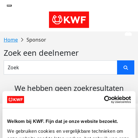
Sponsor
Zoek een deelnemer
We hebben geen zoekresultaten
gevonden
Acties
Welkom bij KWF. Fijn dat je onze website bezoekt.
Actiematerialen
We gebruiken cookies en vergelijkbare technieken om 
Evenementen