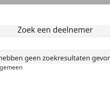
Zoek een deelnemer
hebben geen zoekresultaten gevo
lgemeen
ivacyverklaring
okie instellingen
gemene voorwaarden
er KWF Kankerbestrijding