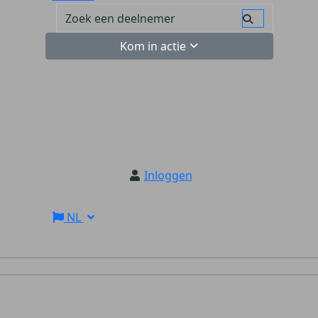
Kom in actie
Inloggen
NL