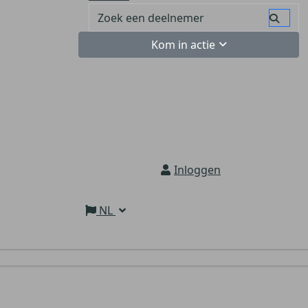
Kom in actie
Inloggen
NL