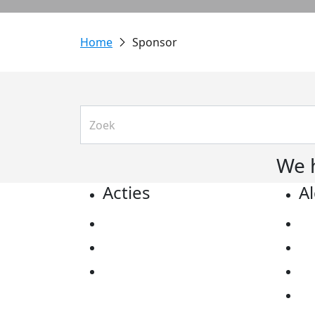
Sponsor
We 
Acties
A
Actiematerialen
Pr
Evenementen
Co
Kom in actie
Al
Ov