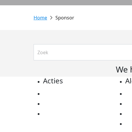
Sponsor
We 
Acties
A
Actiematerialen
Pr
Evenementen
Co
Kom in actie
Al
Ov