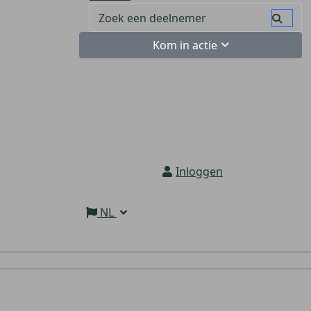
Kom in actie
Inloggen
NL