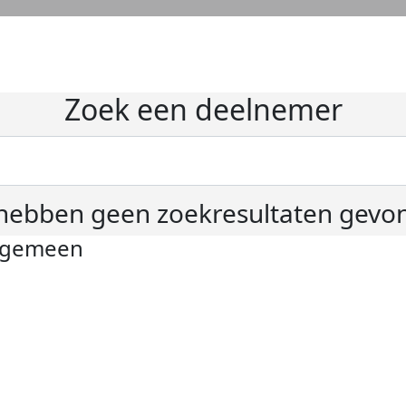
Zoek een deelnemer
hebben geen zoekresultaten gevo
lgemeen
ivacyverklaring
okie instellingen
gemene voorwaarden
er KWF Kankerbestrijding