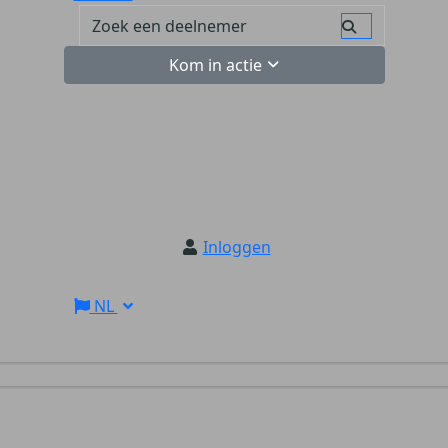
Kom in actie
Inloggen
NL