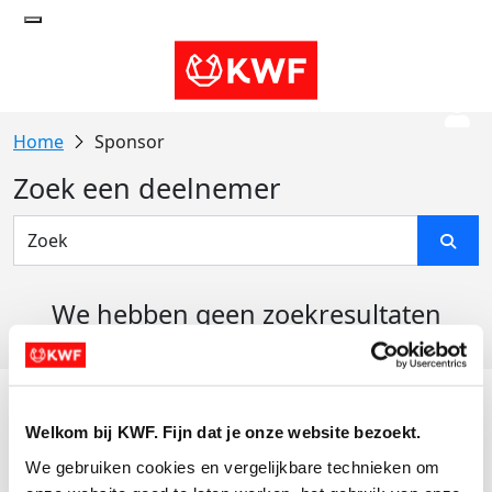
Sponsor
Zoek een deelnemer
We hebben geen zoekresultaten
gevonden
Acties
Welkom bij KWF. Fijn dat je onze website bezoekt.
Actiematerialen
We gebruiken cookies en vergelijkbare technieken om 
Evenementen