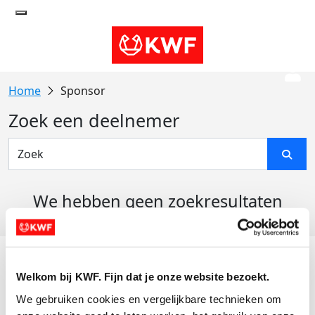
Sponsor
Zoek een deelnemer
We hebben geen zoekresultaten
gevonden
Acties
Welkom bij KWF. Fijn dat je onze website bezoekt.
Actiematerialen
We gebruiken cookies en vergelijkbare technieken om 
Evenementen