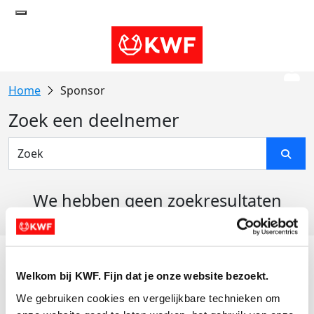
Sponsor
Zoek een deelnemer
We hebben geen zoekresultaten
gevonden
Acties
Welkom bij KWF. Fijn dat je onze website bezoekt.
Actiematerialen
We gebruiken cookies en vergelijkbare technieken om 
Evenementen