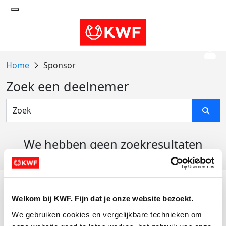
Sponsor
Zoek een deelnemer
We hebben geen zoekresultaten
gevonden
Acties
Welkom bij KWF. Fijn dat je onze website bezoekt.
Actiematerialen
We gebruiken cookies en vergelijkbare technieken om 
Evenementen