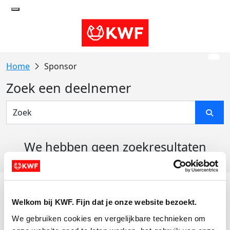
Sponsor
Zoek een deelnemer
We hebben geen zoekresultaten
gevonden
Acties
Welkom bij KWF. Fijn dat je onze website bezoekt.
Actiematerialen
We gebruiken cookies en vergelijkbare technieken om 
Evenementen