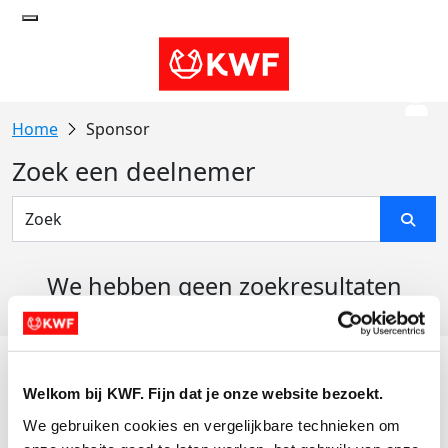
Sponsor
Zoek een deelnemer
We hebben geen zoekresultaten
gevonden
Acties
Welkom bij KWF. Fijn dat je onze website bezoekt.
Actiematerialen
We gebruiken cookies en vergelijkbare technieken om 
Evenementen