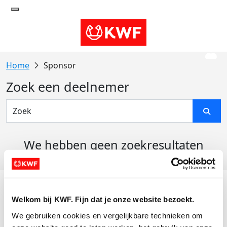
Sponsor
Zoek een deelnemer
We hebben geen zoekresultaten
gevonden
Acties
Welkom bij KWF. Fijn dat je onze website bezoekt.
Actiematerialen
We gebruiken cookies en vergelijkbare technieken om 
Evenementen