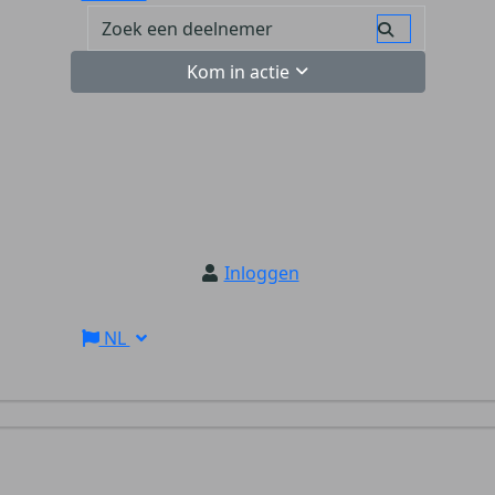
Kom in actie
Inloggen
NL