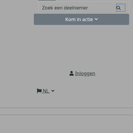
Kom in actie
Inloggen
NL