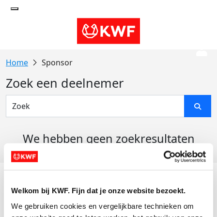
Sponsor
Zoek een deelnemer
We hebben geen zoekresultaten
gevonden
Acties
Welkom bij KWF. Fijn dat je onze website bezoekt.
Actiematerialen
We gebruiken cookies en vergelijkbare technieken om 
Evenementen