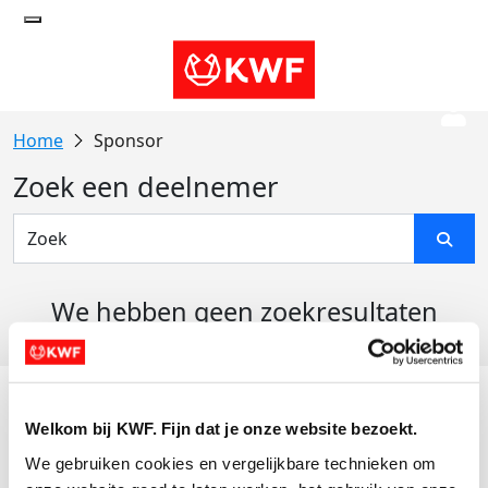
Sponsor
Zoek een deelnemer
We hebben geen zoekresultaten
gevonden
Acties
Welkom bij KWF. Fijn dat je onze website bezoekt.
Actiematerialen
We gebruiken cookies en vergelijkbare technieken om 
Evenementen