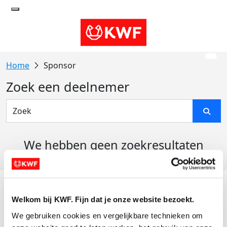
Sponsor
Zoek een deelnemer
We hebben geen zoekresultaten
gevonden
Acties
Welkom bij KWF. Fijn dat je onze website bezoekt.
Actiematerialen
We gebruiken cookies en vergelijkbare technieken om 
Evenementen