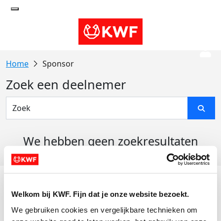
Sponsor
Zoek een deelnemer
We hebben geen zoekresultaten
gevonden
Acties
Welkom bij KWF. Fijn dat je onze website bezoekt.
Actiematerialen
We gebruiken cookies en vergelijkbare technieken om 
Evenementen