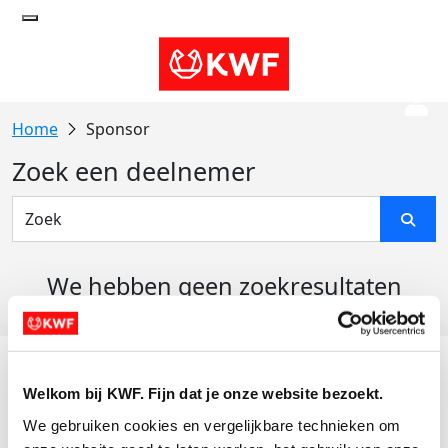
Sponsor
Zoek een deelnemer
We hebben geen zoekresultaten
gevonden
Acties
Welkom bij KWF. Fijn dat je onze website bezoekt.
Actiematerialen
We gebruiken cookies en vergelijkbare technieken om 
Evenementen