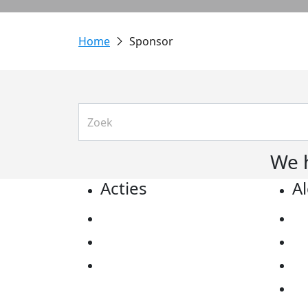
Sponsor
We 
Acties
A
Actiematerialen
Pr
Evenementen
Co
Kom in actie
Al
Ov