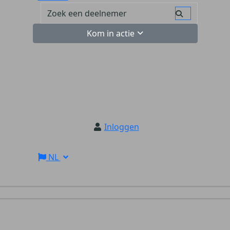
Kom in actie
Inloggen
NL