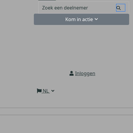
Kom in actie
Inloggen
NL