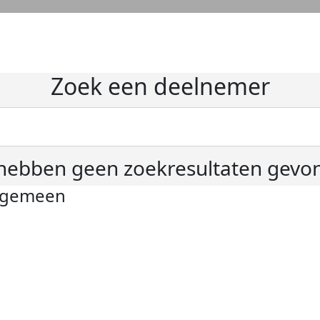
Zoek een deelnemer
hebben geen zoekresultaten gevo
lgemeen
ivacyverklaring
okie instellingen
gemene voorwaarden
er KWF Kankerbestrijding