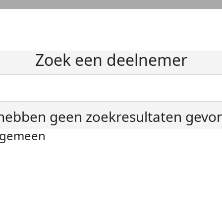
Zoek een deelnemer
hebben geen zoekresultaten gevo
lgemeen
ivacyverklaring
okie instellingen
gemene voorwaarden
er KWF Kankerbestrijding