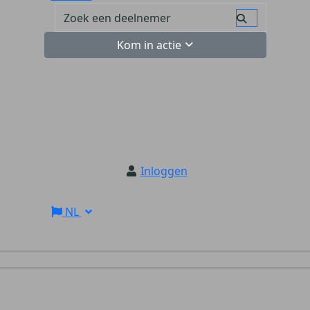
Kom in actie
Inloggen
NL