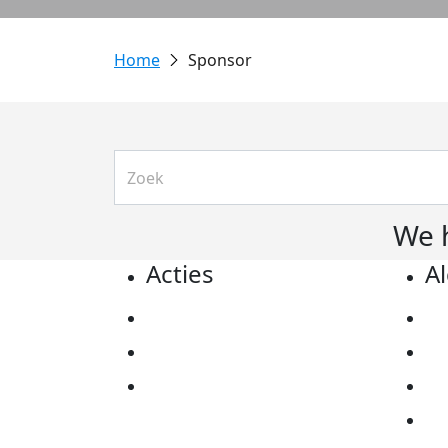
Sponsor
We 
Acties
A
Actiematerialen
Pr
Evenementen
Co
Kom in actie
Al
Ov