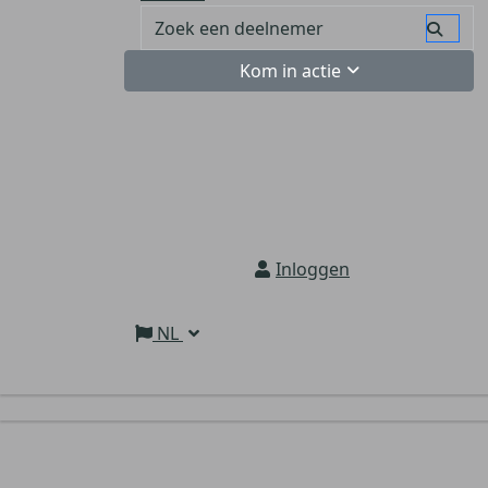
Kom in actie
Inloggen
NL