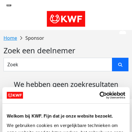
Sponsor
Zoek een deelnemer
We hebben geen zoekresultaten
gevonden
Acties
Welkom bij KWF. Fijn dat je onze website bezoekt.
Actiematerialen
We gebruiken cookies en vergelijkbare technieken om 
Evenementen