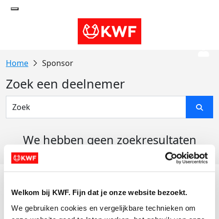
Sponsor
Zoek een deelnemer
We hebben geen zoekresultaten
gevonden
Acties
Welkom bij KWF. Fijn dat je onze website bezoekt.
Actiematerialen
We gebruiken cookies en vergelijkbare technieken om 
Evenementen