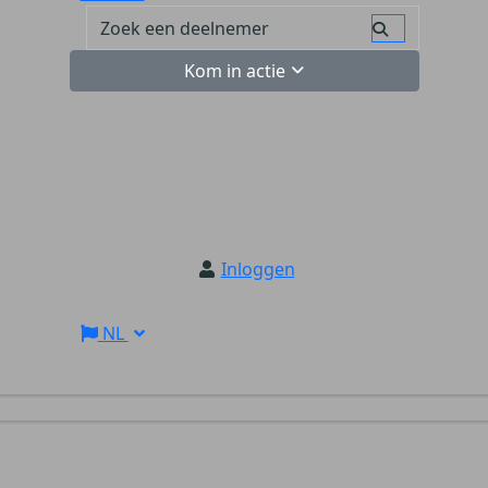
Kom in actie
Inloggen
NL