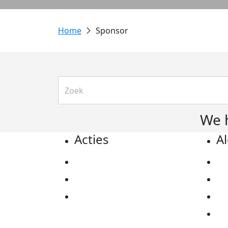
Sponsor
We 
Acties
A
Actiematerialen
Pr
Evenementen
Co
Kom in actie
Al
Ov