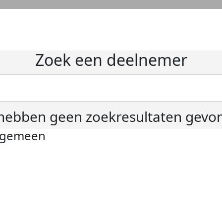
Zoek een deelnemer
hebben geen zoekresultaten gevo
lgemeen
ivacyverklaring
okie instellingen
gemene voorwaarden
er KWF Kankerbestrijding