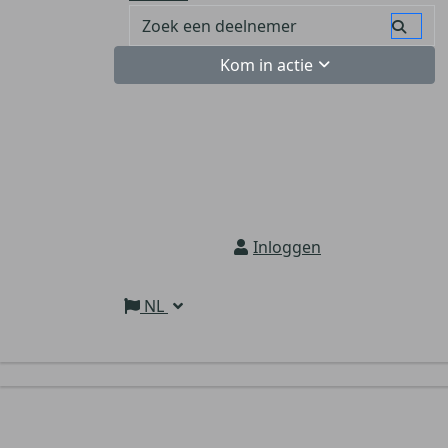
Kom in actie
Inloggen
NL