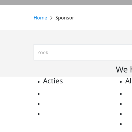
Sponsor
We 
Acties
A
Actiematerialen
Pr
Evenementen
Co
Kom in actie
Al
Ov