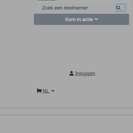
Kom in actie
Inloggen
NL