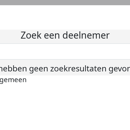
Zoek een deelnemer
hebben geen zoekresultaten gevo
lgemeen
ivacyverklaring
okie instellingen
gemene voorwaarden
er KWF Kankerbestrijding