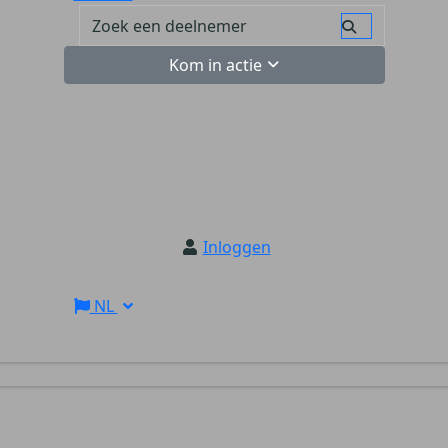
Kom in actie
Inloggen
NL