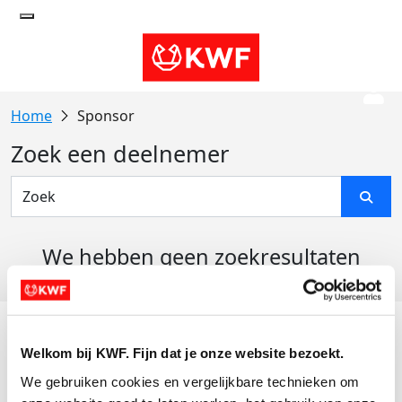
Sponsor
Zoek een deelnemer
We hebben geen zoekresultaten
gevonden
Acties
Welkom bij KWF. Fijn dat je onze website bezoekt.
Actiematerialen
We gebruiken cookies en vergelijkbare technieken om 
Evenementen