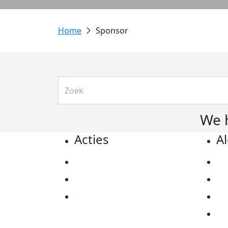
Sponsor
We 
Acties
A
Actiematerialen
Pr
Evenementen
Co
Kom in actie
Al
Ov