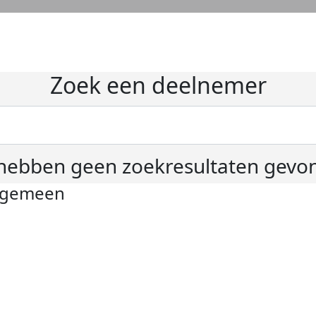
Zoek een deelnemer
hebben geen zoekresultaten gevo
lgemeen
ivacyverklaring
okie instellingen
gemene voorwaarden
er KWF Kankerbestrijding