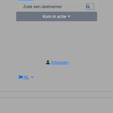
Kom in actie
Inloggen
NL