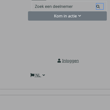
Kom in actie
Inloggen
NL