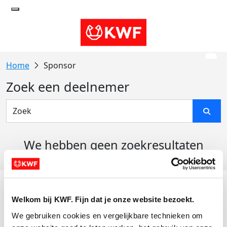
Sponsor
Zoek een deelnemer
We hebben geen zoekresultaten
gevonden
Acties
Welkom bij KWF. Fijn dat je onze website bezoekt.
Actiematerialen
We gebruiken cookies en vergelijkbare technieken om 
Evenementen