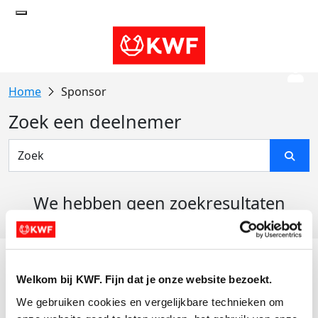
Sponsor
Zoek een deelnemer
We hebben geen zoekresultaten
gevonden
Acties
Welkom bij KWF. Fijn dat je onze website bezoekt.
Actiematerialen
We gebruiken cookies en vergelijkbare technieken om 
Evenementen