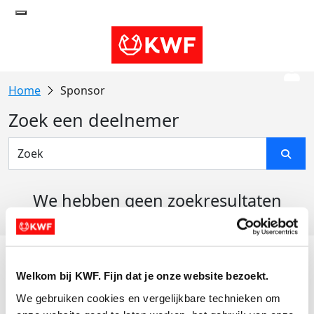
Sponsor
Zoek een deelnemer
We hebben geen zoekresultaten
gevonden
Acties
Welkom bij KWF. Fijn dat je onze website bezoekt.
Actiematerialen
We gebruiken cookies en vergelijkbare technieken om 
Evenementen