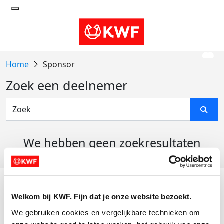
Sponsor
Zoek een deelnemer
We hebben geen zoekresultaten
gevonden
Acties
Welkom bij KWF. Fijn dat je onze website bezoekt.
Actiematerialen
We gebruiken cookies en vergelijkbare technieken om 
Evenementen