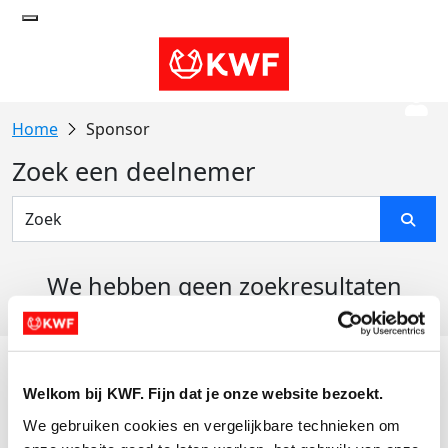
Sponsor
Zoek een deelnemer
We hebben geen zoekresultaten
gevonden
Acties
Welkom bij KWF. Fijn dat je onze website bezoekt.
Actiematerialen
We gebruiken cookies en vergelijkbare technieken om 
Evenementen