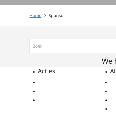
Sponsor
We 
Acties
A
Actiematerialen
Pr
Evenementen
Co
Kom in actie
Al
Ov