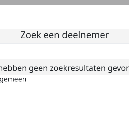
Zoek een deelnemer
hebben geen zoekresultaten gevo
lgemeen
ivacyverklaring
okie instellingen
gemene voorwaarden
er KWF Kankerbestrijding