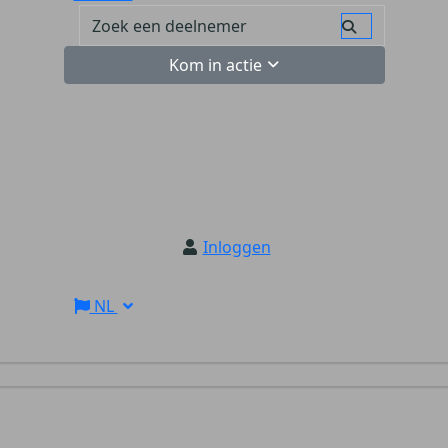
Kom in actie
Inloggen
NL