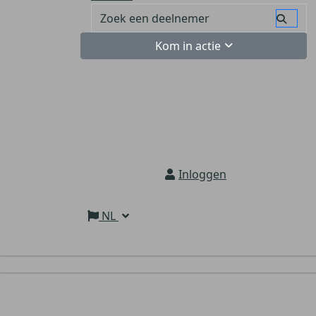
Kom in actie
Inloggen
NL