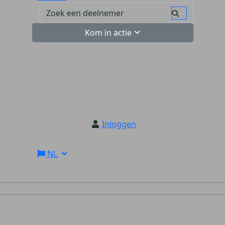
Kom in actie
Inloggen
NL