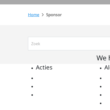
Sponsor
We 
Acties
A
Actiematerialen
Pr
Evenementen
Co
Kom in actie
Al
Ov