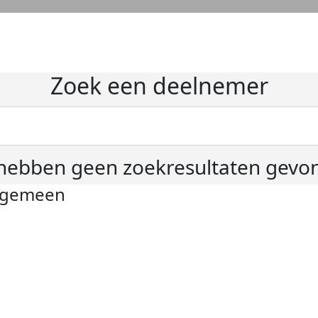
Zoek een deelnemer
hebben geen zoekresultaten gevo
lgemeen
ivacyverklaring
okie instellingen
gemene voorwaarden
er KWF Kankerbestrijding