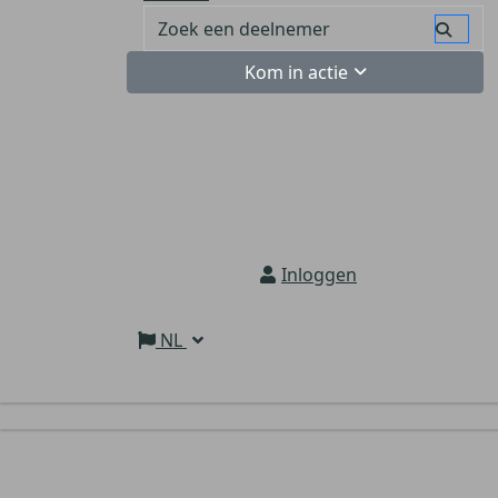
Kom in actie
Inloggen
NL