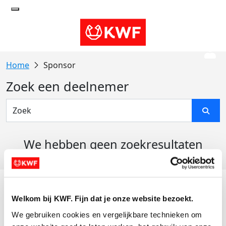
Sponsor
Zoek een deelnemer
We hebben geen zoekresultaten
gevonden
Acties
Welkom bij KWF. Fijn dat je onze website bezoekt.
Actiematerialen
We gebruiken cookies en vergelijkbare technieken om 
Evenementen