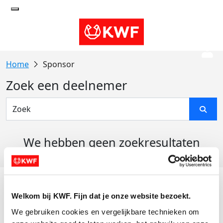
Sponsor
Zoek een deelnemer
We hebben geen zoekresultaten
gevonden
Acties
Welkom bij KWF. Fijn dat je onze website bezoekt.
Actiematerialen
We gebruiken cookies en vergelijkbare technieken om 
Evenementen